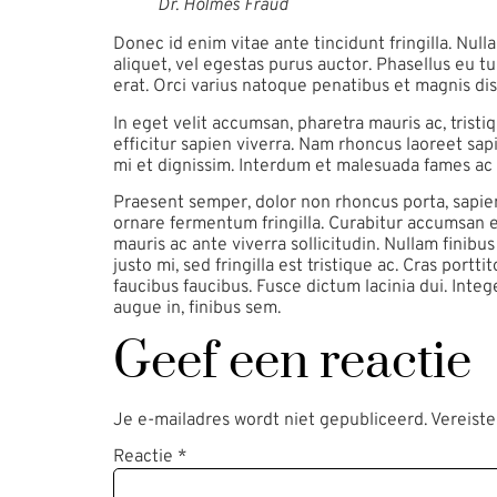
Dr. Holmes Fraud
Donec id enim vitae ante tincidunt fringilla. Nullam
aliquet, vel egestas purus auctor. Phasellus eu t
erat. Orci varius natoque penatibus et magnis dis
In eget velit accumsan, pharetra mauris ac, trist
efficitur sapien viverra. Nam rhoncus laoreet sapie
mi et dignissim. Interdum et malesuada fames ac 
Praesent semper, dolor non rhoncus porta, sapien v
ornare fermentum fringilla. Curabitur accumsan e
mauris ac ante viverra sollicitudin. Nullam fini
justo mi, sed fringilla est tristique ac. Cras por
faucibus faucibus. Fusce dictum lacinia dui. Inte
augue in, finibus sem.
Geef een reactie
Je e-mailadres wordt niet gepubliceerd.
Vereist
Reactie
*