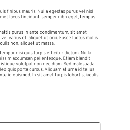
quis finibus mauris. Nulla egestas purus vel nisl
t amet lacus tincidunt, semper nibh eget, tempus
 mattis purus in ante condimentum, sit amet
vel varius et, aliquet ut orci. Fusce luctus mollis
ulis non, aliquet ut massa.
empor nisi quis turpis efficitur dictum. Nulla
gnissim accumsan pellentesque. Etiam blandit
tristique volutpat non nec diam. Sed malesuada
leo quis porta cursus. Aliquam at urna id tellus
 id euismod. In sit amet turpis lobortis, iaculis