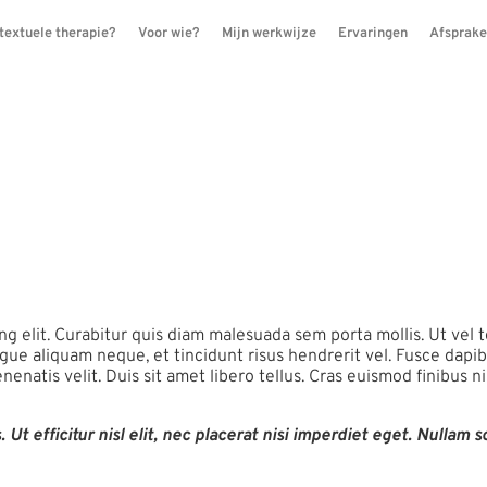
textuele therapie?
Voor wie?
Mijn werkwijze
Ervaringen
Afsprak
 behavioral 
urus vel nisl
g elit. Curabitur quis diam malesuada sem porta mollis. Ut vel to
e aliquam neque, et tincidunt risus hendrerit vel. Fusce dapibus
venenatis velit. Duis sit amet libero tellus. Cras euismod finibus n
 Ut efficitur nisl elit, nec placerat nisi imperdiet eget. Nullam 