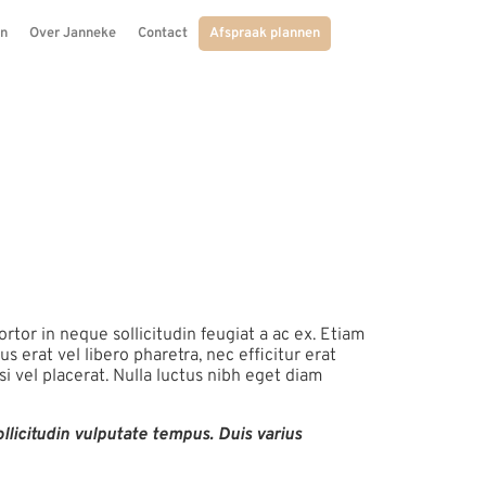
en
Over Janneke
Contact
Afspraak plannen
nulla
 aliquet
rtor in neque sollicitudin feugiat a ac ex. Etiam
 erat vel libero pharetra, nec efficitur erat
isi vel placerat. Nulla luctus nibh eget diam
sollicitudin vulputate tempus. Duis varius