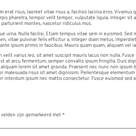
 erat risus, laoreet vitae risus a, facilisis lacinia eros. Vivamus 
urpis pharetra, tempor velit tempor, vulputate ligula. Integer si
 parturient montes, nascetur ridiculus mus.
ique urna. Nulla facilisi. Etiam tempus vitae sem in euismod. Sed
n, vitae pulvinar felis efficitur a. Integer diam metus, imperdiet 
ante ipsum primis in faucibus. Mauris quam quam, aliquam vel iac
elit varius leo, sit amet suscipit mauris lacus non nulla. Fusce t
st at arcu fermentum, semper convallis ipsum fringilla. Duis di
bus aliquam lorem sit amet gravida. Praesent nec nunc non ipsum 
ttitor malesuada risus sit amet dignissim. Pellentesque elementum 
ger interdum ipsum nec mattis consectetur. Fusce euismod sed ante
e velden zijn gemarkeerd met
*